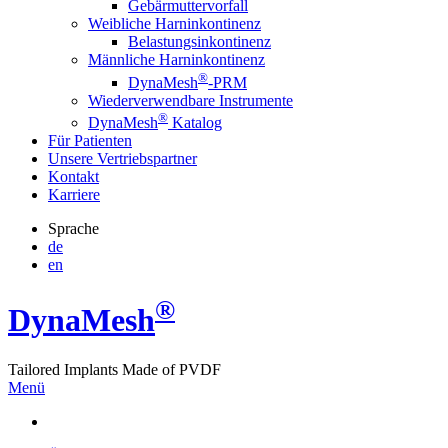
Gebärmuttervorfall
Weibliche Harninkontinenz
Belastungsinkontinenz
Männliche Harninkontinenz
®
DynaMesh
-PRM
Wiederverwendbare Instrumente
®
DynaMesh
Katalog
Für Patienten
Unsere Vertriebspartner
Kontakt
Karriere
Sprache
de
en
®
Dyna
Mesh
Tailored Implants Made of
PVDF
Menü