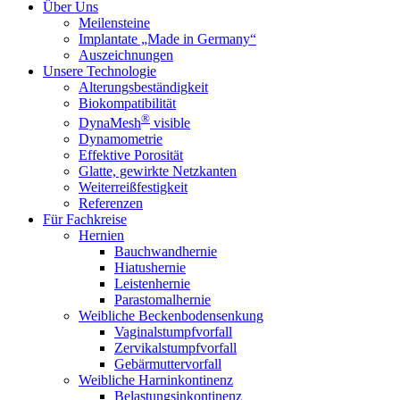
Über Uns
Meilensteine
Implantate „Made in Germany“
Auszeichnungen
Unsere Technologie
Alterungsbeständigkeit
Biokompatibilität
®
DynaMesh
visible
Dynamometrie
Effektive Porosität
Glatte, gewirkte Netzkanten
Weiterreißfestigkeit
Referenzen
Für Fachkreise
Hernien
Bauchwandhernie
Hiatushernie
Leistenhernie
Parastomalhernie
Weibliche Beckenbodensenkung
Vaginalstumpfvorfall
Zervikalstumpfvorfall
Gebärmuttervorfall
Weibliche Harninkontinenz
Belastungsinkontinenz