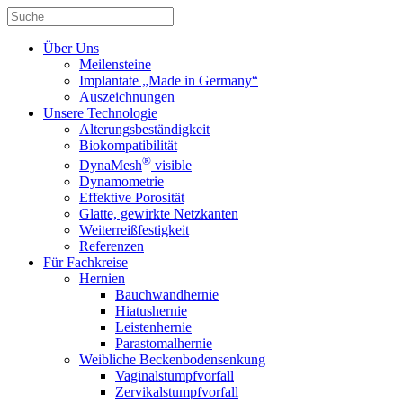
Über Uns
Meilensteine
Implantate „Made in Germany“
Auszeichnungen
Unsere Technologie
Alterungsbeständigkeit
Biokompatibilität
®
DynaMesh
visible
Dynamometrie
Effektive Porosität
Glatte, gewirkte Netzkanten
Weiterreißfestigkeit
Referenzen
Für Fachkreise
Hernien
Bauchwandhernie
Hiatushernie
Leistenhernie
Parastomalhernie
Weibliche Beckenbodensenkung
Vaginalstumpfvorfall
Zervikalstumpfvorfall