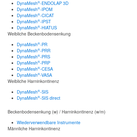
®
DynaMesh
-ENDOLAP 3D
®
DynaMesh
-IPOM
®
DynaMesh
-CICAT
®
DynaMesh
-IPST
®
DynaMesh
-HIATUS
Weibliche Beckenbodensenkung
®
DynaMesh
-PR
®
DynaMesh
-PRR
®
DynaMesh
-PRS
®
DynaMesh
-PRP
®
DynaMesh
-CESA
®
DynaMesh
-VASA
Weibliche Harninkontinenz
®
DynaMesh
-SIS
®
DynaMesh
-SIS direct
Beckenbodensenkung (w) / Harninkontinenz (w/m)
Wiederverwendbare Instrumente
Männliche Harninkontinenz