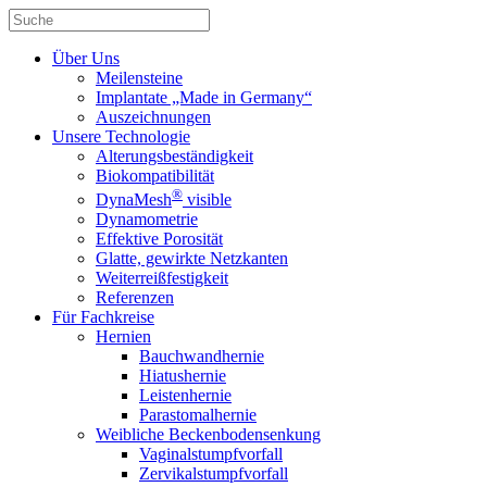
Über Uns
Meilensteine
Implantate „Made in Germany“
Auszeichnungen
Unsere Technologie
Alterungsbeständigkeit
Biokompatibilität
®
DynaMesh
visible
Dynamometrie
Effektive Porosität
Glatte, gewirkte Netzkanten
Weiterreißfestigkeit
Referenzen
Für Fachkreise
Hernien
Bauchwandhernie
Hiatushernie
Leistenhernie
Parastomalhernie
Weibliche Beckenbodensenkung
Vaginalstumpfvorfall
Zervikalstumpfvorfall