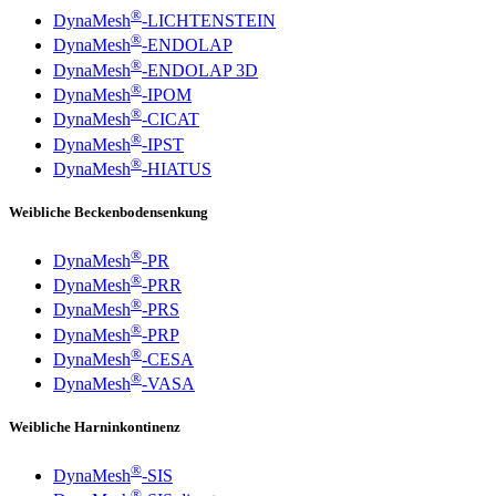
®
DynaMesh
-LICHTENSTEIN
®
DynaMesh
-ENDOLAP
®
DynaMesh
-ENDOLAP 3D
®
DynaMesh
-IPOM
®
DynaMesh
-CICAT
®
DynaMesh
-IPST
®
DynaMesh
-HIATUS
Weibliche Beckenbodensenkung
®
DynaMesh
-PR
®
DynaMesh
-PRR
®
DynaMesh
-PRS
®
DynaMesh
-PRP
®
DynaMesh
-CESA
®
DynaMesh
-VASA
Weibliche Harninkontinenz
®
DynaMesh
-SIS
®