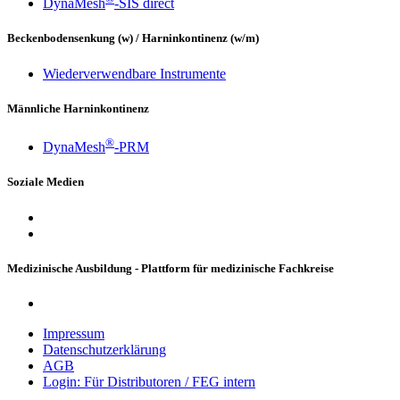
DynaMesh
-SIS direct
Beckenbodensenkung (w) / Harninkontinenz (w/m)
Wiederverwendbare Instrumente
Männliche Harninkontinenz
®
DynaMesh
-PRM
Soziale Medien
Medizinische Ausbildung - Plattform für medizinische Fachkreise
Impressum
Datenschutzerklärung
AGB
Login: Für Distributoren / FEG intern