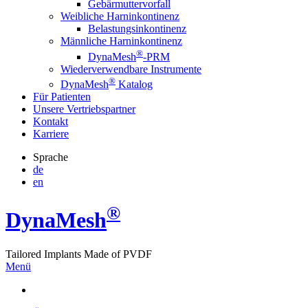
Gebärmuttervorfall
Weibliche Harninkontinenz
Belastungsinkontinenz
Männliche Harninkontinenz
®
DynaMesh
-PRM
Wiederverwendbare Instrumente
®
DynaMesh
Katalog
Für Patienten
Unsere Vertriebspartner
Kontakt
Karriere
Sprache
de
en
®
Dyna
Mesh
Tailored Implants Made of
PVDF
Menü