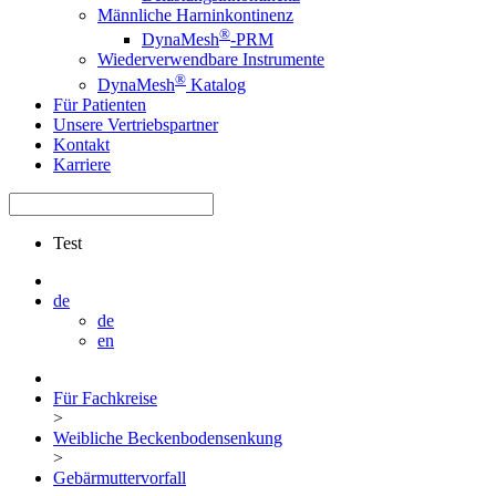
Männliche Harninkontinenz
®
DynaMesh
-PRM
Wiederverwendbare Instrumente
®
DynaMesh
Katalog
Für Patienten
Unsere Vertriebspartner
Kontakt
Karriere
Test
de
de
en
Für Fachkreise
>
Weibliche Beckenbodensenkung
>
Gebärmuttervorfall