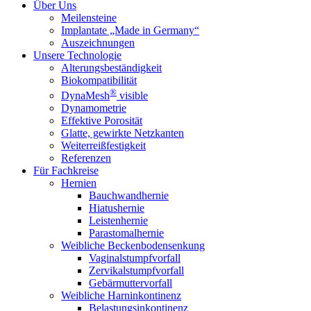
Über Uns
Meilensteine
Implantate „Made in Germany“
Auszeichnungen
Unsere Technologie
Alterungsbeständigkeit
Biokompatibilität
®
DynaMesh
visible
Dynamometrie
Effektive Porosität
Glatte, gewirkte Netzkanten
Weiterreißfestigkeit
Referenzen
Für Fachkreise
Hernien
Bauchwandhernie
Hiatushernie
Leistenhernie
Parastomalhernie
Weibliche Beckenbodensenkung
Vaginalstumpfvorfall
Zervikalstumpfvorfall
Gebärmuttervorfall
Weibliche Harninkontinenz
Belastungsinkontinenz