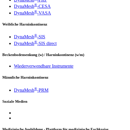
®
DynaMesh
-CESA
®
DynaMesh
-VASA
Weibliche Harninkontinenz
®
DynaMesh
-SIS
®
DynaMesh
-SIS direct
Beckenbodensenkung (w) / Harninkontinenz (w/m)
Wiederverwendbare Instrumente
Männliche Harninkontinenz
®
DynaMesh
-PRM
Soziale Medien
Medizinische Ausbildung - Plattform für medizinische Fachkreise