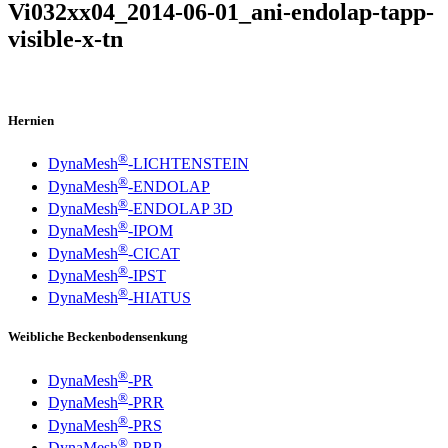
Vi032xx04_2014-06-01_ani-endolap-tapp-
visible-x-tn
Hernien
®
DynaMesh
-LICHTENSTEIN
®
DynaMesh
-ENDOLAP
®
DynaMesh
-ENDOLAP 3D
®
DynaMesh
-IPOM
®
DynaMesh
-CICAT
®
DynaMesh
-IPST
®
DynaMesh
-HIATUS
Weibliche Beckenbodensenkung
®
DynaMesh
-PR
®
DynaMesh
-PRR
®
DynaMesh
-PRS
®
DynaMesh
-PRP