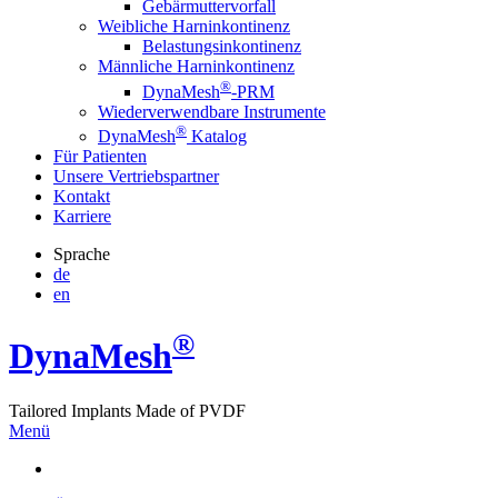
Gebärmuttervorfall
Weibliche Harninkontinenz
Belastungsinkontinenz
Männliche Harninkontinenz
®
DynaMesh
-PRM
Wiederverwendbare Instrumente
®
DynaMesh
Katalog
Für Patienten
Unsere Vertriebspartner
Kontakt
Karriere
Sprache
de
en
®
Dyna
Mesh
Tailored Implants Made of
PVDF
Menü