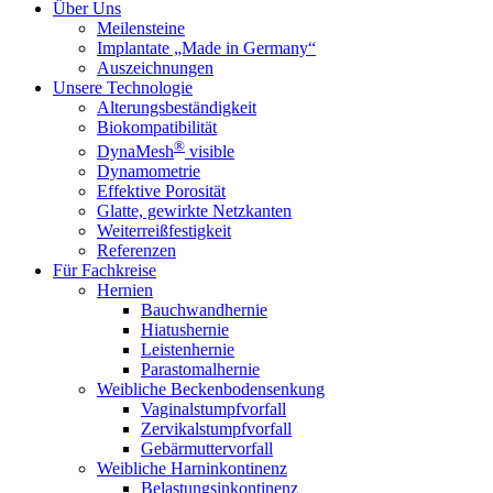
Über Uns
Meilensteine
Implantate „Made in Germany“
Auszeichnungen
Unsere Technologie
Alterungsbeständigkeit
Biokompatibilität
®
DynaMesh
visible
Dynamometrie
Effektive Porosität
Glatte, gewirkte Netzkanten
Weiterreißfestigkeit
Referenzen
Für Fachkreise
Hernien
Bauchwandhernie
Hiatushernie
Leistenhernie
Parastomalhernie
Weibliche Beckenbodensenkung
Vaginalstumpfvorfall
Zervikalstumpfvorfall
Gebärmuttervorfall
Weibliche Harninkontinenz
Belastungsinkontinenz