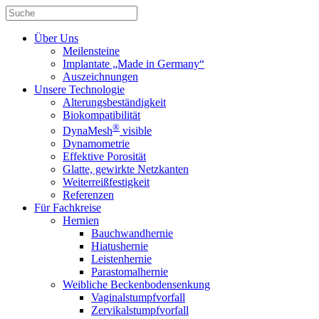
Über Uns
Meilensteine
Implantate „Made in Germany“
Auszeichnungen
Unsere Technologie
Alterungsbeständigkeit
Biokompatibilität
®
DynaMesh
visible
Dynamometrie
Effektive Porosität
Glatte, gewirkte Netzkanten
Weiterreißfestigkeit
Referenzen
Für Fachkreise
Hernien
Bauchwandhernie
Hiatushernie
Leistenhernie
Parastomalhernie
Weibliche Beckenbodensenkung
Vaginalstumpfvorfall
Zervikalstumpfvorfall