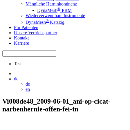
Männliche Harninkontinenz
®
DynaMesh
-PRM
Wiederverwendbare Instrumente
®
DynaMesh
Katalog
Für Patienten
Unsere Vertriebspartner
Kontakt
Karriere
Test
de
de
en
Vi008de48_2009-06-01_ani-op-cicat-
narbenhernie-offen-fei-tn