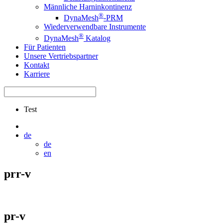
Männliche Harninkontinenz
®
DynaMesh
-PRM
Wiederverwendbare Instrumente
®
DynaMesh
Katalog
Für Patienten
Unsere Vertriebspartner
Kontakt
Karriere
Test
de
de
en
prr-v
pr-v