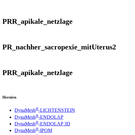
PRR_apikale_netzlage
PR_nachher_sacropexie_mitUterus2
PRR_apikale_netzlage
Hernien
®
DynaMesh
-LICHTENSTEIN
®
DynaMesh
-ENDOLAP
®
DynaMesh
-ENDOLAP 3D
®
DynaMesh
-IPOM