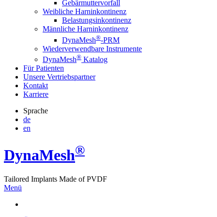
Gebärmuttervorfall
Weibliche Harninkontinenz
Belastungsinkontinenz
Männliche Harninkontinenz
®
DynaMesh
-PRM
Wiederverwendbare Instrumente
®
DynaMesh
Katalog
Für Patienten
Unsere Vertriebspartner
Kontakt
Karriere
Sprache
de
en
®
Dyna
Mesh
Tailored Implants Made of
PVDF
Menü