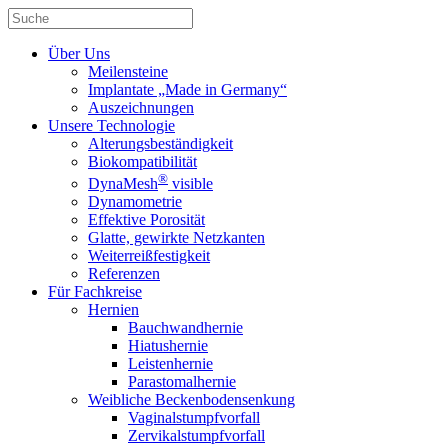
Über Uns
Meilensteine
Implantate „Made in Germany“
Auszeichnungen
Unsere Technologie
Alterungsbeständigkeit
Biokompatibilität
®
DynaMesh
visible
Dynamometrie
Effektive Porosität
Glatte, gewirkte Netzkanten
Weiterreißfestigkeit
Referenzen
Für Fachkreise
Hernien
Bauchwandhernie
Hiatushernie
Leistenhernie
Parastomalhernie
Weibliche Beckenbodensenkung
Vaginalstumpfvorfall
Zervikalstumpfvorfall