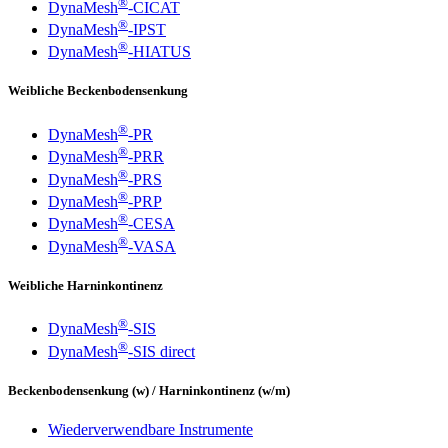
®
DynaMesh
-CICAT
®
DynaMesh
-IPST
®
DynaMesh
-HIATUS
Weibliche Beckenbodensenkung
®
DynaMesh
-PR
®
DynaMesh
-PRR
®
DynaMesh
-PRS
®
DynaMesh
-PRP
®
DynaMesh
-CESA
®
DynaMesh
-VASA
Weibliche Harninkontinenz
®
DynaMesh
-SIS
®
DynaMesh
-SIS direct
Beckenbodensenkung (w) / Harninkontinenz (w/m)
Wiederverwendbare Instrumente