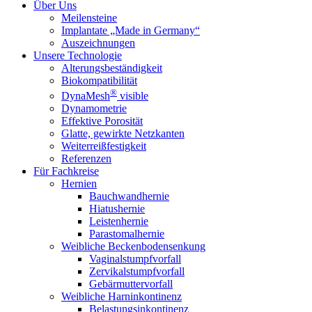
Über Uns
Meilensteine
Implantate „Made in Germany“
Auszeichnungen
Unsere Technologie
Alterungsbeständigkeit
Biokompatibilität
®
DynaMesh
visible
Dynamometrie
Effektive Porosität
Glatte, gewirkte Netzkanten
Weiterreißfestigkeit
Referenzen
Für Fachkreise
Hernien
Bauchwandhernie
Hiatushernie
Leistenhernie
Parastomalhernie
Weibliche Beckenbodensenkung
Vaginalstumpfvorfall
Zervikalstumpfvorfall
Gebärmuttervorfall
Weibliche Harninkontinenz
Belastungsinkontinenz