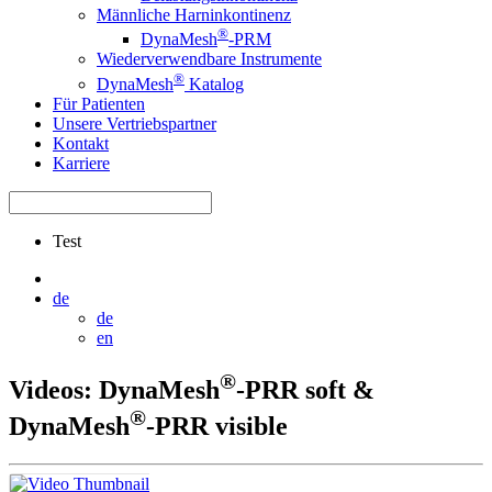
Männliche Harninkontinenz
®
DynaMesh
-PRM
Wiederverwendbare Instrumente
®
DynaMesh
Katalog
Für Patienten
Unsere Vertriebspartner
Kontakt
Karriere
Test
de
de
en
®
Videos: DynaMesh
-PRR soft &
®
DynaMesh
-PRR visible