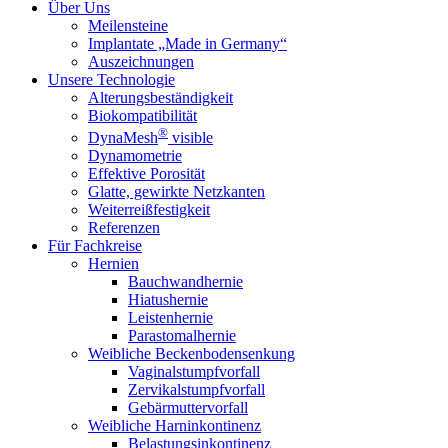
Über Uns
Meilensteine
Implantate „Made in Germany“
Auszeichnungen
Unsere Technologie
Alterungsbeständigkeit
Biokompatibilität
®
DynaMesh
visible
Dynamometrie
Effektive Porosität
Glatte, gewirkte Netzkanten
Weiterreißfestigkeit
Referenzen
Für Fachkreise
Hernien
Bauchwandhernie
Hiatushernie
Leistenhernie
Parastomalhernie
Weibliche Beckenbodensenkung
Vaginalstumpfvorfall
Zervikalstumpfvorfall
Gebärmuttervorfall
Weibliche Harninkontinenz
Belastungsinkontinenz