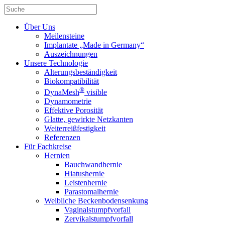
Über Uns
Meilensteine
Implantate „Made in Germany“
Auszeichnungen
Unsere Technologie
Alterungsbeständigkeit
Biokompatibilität
®
DynaMesh
visible
Dynamometrie
Effektive Porosität
Glatte, gewirkte Netzkanten
Weiterreißfestigkeit
Referenzen
Für Fachkreise
Hernien
Bauchwandhernie
Hiatushernie
Leistenhernie
Parastomalhernie
Weibliche Beckenbodensenkung
Vaginalstumpfvorfall
Zervikalstumpfvorfall