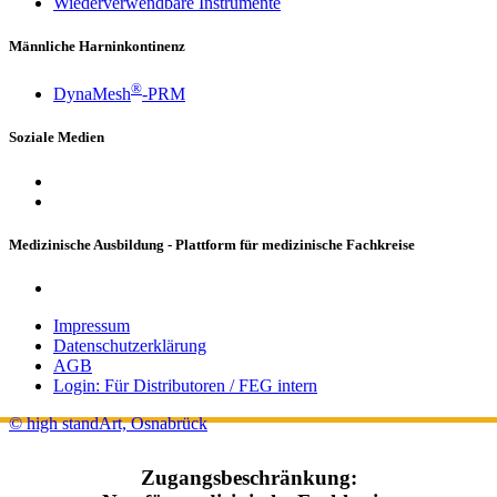
Wiederverwendbare Instrumente
Männliche Harninkontinenz
®
DynaMesh
-PRM
Soziale Medien
Medizinische Ausbildung - Plattform für medizinische Fachkreise
Impressum
Datenschutzerklärung
AGB
Login: Für Distributoren / FEG intern
© high standArt, Osnabrück
Zugangsbeschränkung: