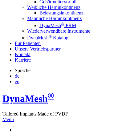
Gebärmuttervorfall
Weibliche Harninkontinenz
Belastungsinkontinenz
Männliche Harninkontinenz
®
DynaMesh
-PRM
Wiederverwendbare Instrumente
®
DynaMesh
Katalog
Für Patienten
Unsere Vertriebspartner
Kontakt
Karriere
Sprache
de
en
®
Dyna
Mesh
Tailored Implants Made of
PVDF
Menü