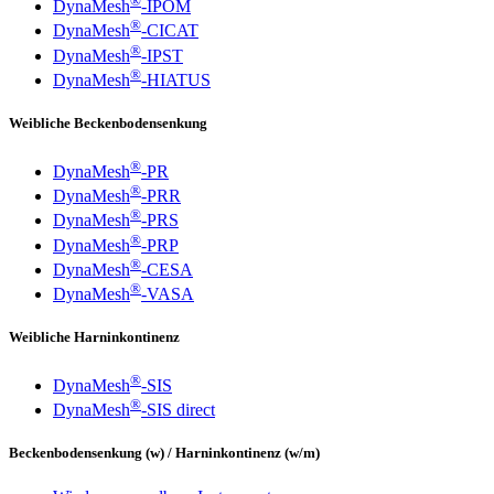
®
DynaMesh
-IPOM
®
DynaMesh
-CICAT
®
DynaMesh
-IPST
®
DynaMesh
-HIATUS
Weibliche Beckenbodensenkung
®
DynaMesh
-PR
®
DynaMesh
-PRR
®
DynaMesh
-PRS
®
DynaMesh
-PRP
®
DynaMesh
-CESA
®
DynaMesh
-VASA
Weibliche Harninkontinenz
®
DynaMesh
-SIS
®
DynaMesh
-SIS direct
Beckenbodensenkung (w) / Harninkontinenz (w/m)